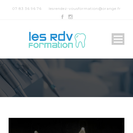
07 83 36 96 76
lesrendez-vousformation@orange.fr